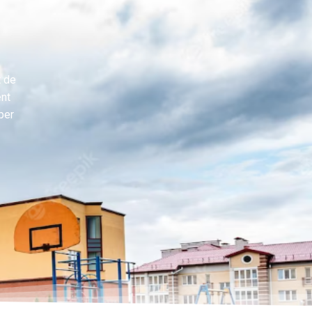
t de
ent
per