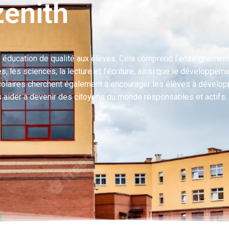
zenith
une éducation de qualité aux élèves. Cela comprend l’enseignemen
es sciences, la lecture et l’écriture, ainsi que le développem
olaires cherchent également à encourager les élèves à dévelop
 les aider à devenir des citoyens du monde responsables et actifs.