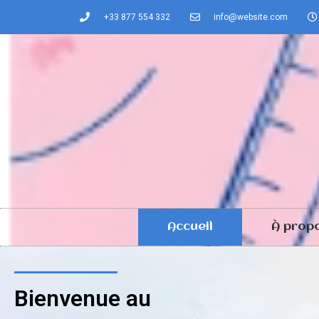
+33 877 554 332
info@website.com
Accueil
À prop
Bienvenue au