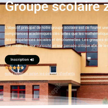
Groupe scolaire 
L’objectif principal de notre groupe scolaire est de fournir 
compétences académiques clés telles que les mathématiques, l
des compétences sociales et émotionnelles. Les groupes sc
leur créativité, leur curiosité et leur pensée critique afin de
Inscription





notre notation selon les parents d’enfants