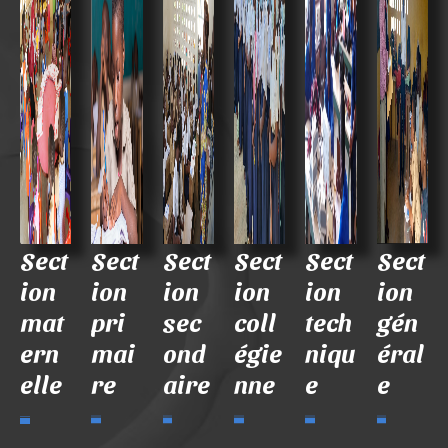
Sect
Sect
Sect
Sect
Sect
Sect
ion
ion
ion
ion
ion
ion
mat
pri
sec
coll
tech
gén
ern
mai
ond
égie
niqu
éral
elle
re
aire
nne
e
e