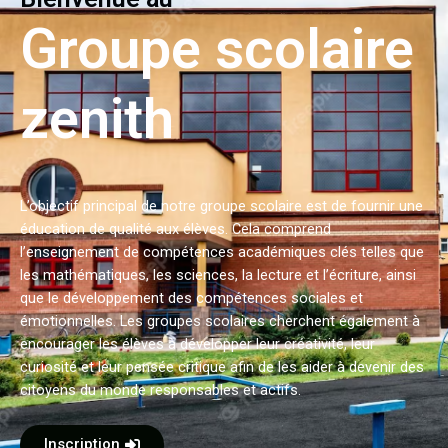
Groupe scolaire
zenith
L’objectif principal de notre groupe scolaire est de fournir une
éducation de qualité aux élèves. Cela comprend
l’enseignement de compétences académiques clés telles que
les mathématiques, les sciences, la lecture et l’écriture, ainsi
que le développement des compétences sociales et
émotionnelles. Les groupes scolaires cherchent également à
encourager les élèves à développer leur créativité, leur
curiosité et leur pensée critique afin de les aider à devenir des
citoyens du monde responsables et actifs.
Inscription