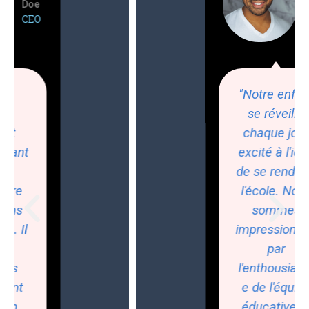
Doe
CEO
"Notre enfant
se réveille
chaque jour
excité à l'idée
de se rendre à
l'école. Nous
sommes
impressionnés
par
l'enthousiasm
e de l'équipe
éducative et