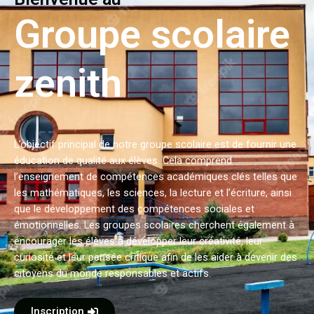
Groupe scolaire
zenith
L’objectif principal de notre groupe scolaire est de fournir une
éducation de qualité aux élèves. Cela comprend
l’enseignement de compétences académiques clés telles que
les mathématiques, les sciences, la lecture et l’écriture, ainsi
que le développement des compétences sociales et
émotionnelles. Les groupes scolaires cherchent également à
encourager les élèves à développer leur créativité, leur
curiosité et leur pensée critique afin de les aider à devenir des
citoyens du monde responsables et actifs.
Inscription