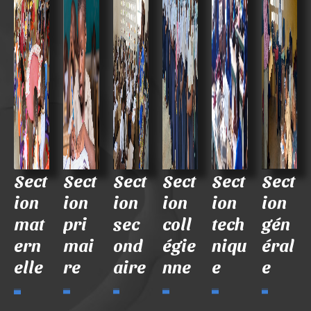
Sect
Sect
Sect
Sect
Sect
Sect
ion
ion
ion
ion
ion
ion
mat
pri
sec
coll
tech
gén
ern
mai
ond
égie
niqu
éral
elle
re
aire
nne
e
e