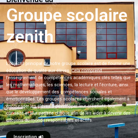
Groupe scolaire
zenith
L’objectif principal de notre groupe scolaire est de fournir une
éducation de qualité aux élèves. Cela comprend
l’enseignement de compétences académiques clés telles que
les mathématiques, les sciences, la lecture et l’écriture, ainsi
que le développement des compétences sociales et
émotionnelles. Les groupes scolaires cherchent également à
encourager les élèves à développer leur créativité, leur
curiosité et leur pensée critique afin de les aider à devenir des
citoyens du monde responsables et actifs.
Inscription