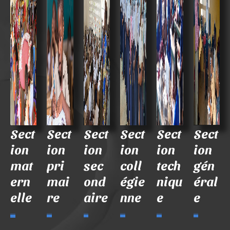
Sect
Sect
Sect
Sect
Sect
Sect
ion
ion
ion
ion
ion
ion
mat
pri
sec
coll
tech
gén
ern
mai
ond
égie
niqu
éral
elle
re
aire
nne
e
e