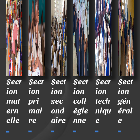
Sect
Sect
Sect
Sect
Sect
Sect
ion
ion
ion
ion
ion
ion
mat
pri
sec
coll
tech
gén
ern
mai
ond
égie
niqu
éral
elle
re
aire
nne
e
e