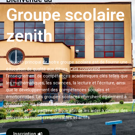
Groupe scolaire
zenith
L’objectif principal de notre groupe scolaire est de fournir une
éducation de qualité aux élèves. Cela comprend
l’enseignement de compétences académiques clés telles que
les mathématiques, les sciences, la lecture et l’écriture, ainsi
que le développement des compétences sociales et
émotionnelles. Les groupes scolaires cherchent également à
encourager les élèves à développer leur créativité, leur
curiosité et leur pensée critique afin de les aider à devenir des
citoyens du monde responsables et actifs.
Inscription