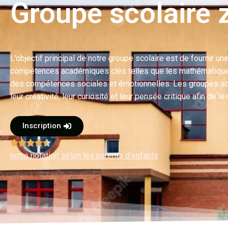
Groupe scolaire 
L’objectif principal de notre groupe scolaire est de fournir 
compétences académiques clés telles que les mathématiques, l
des compétences sociales et émotionnelles. Les groupes sc
leur créativité, leur curiosité et leur pensée critique afin de
Inscription





notre notation selon les parents d’enfants