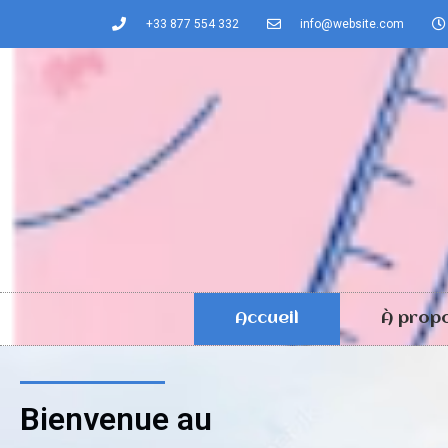
+33 877 554 332
info@website.com
Accueil
À prop
Bienvenue au