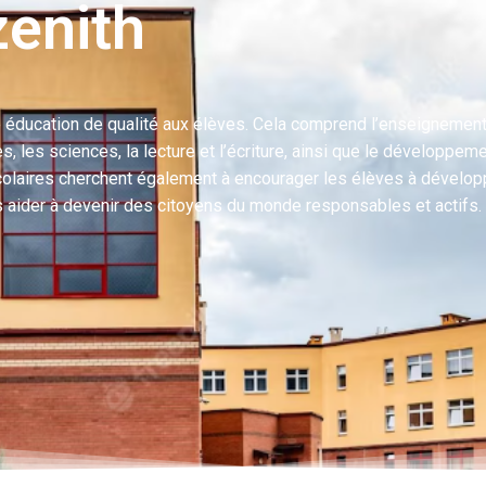
zenith
une éducation de qualité aux élèves. Cela comprend l’enseignemen
es sciences, la lecture et l’écriture, ainsi que le développem
olaires cherchent également à encourager les élèves à dévelop
 les aider à devenir des citoyens du monde responsables et actifs.