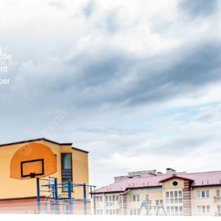
t de
ent
per